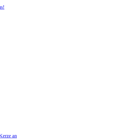
us!
 Kerze an