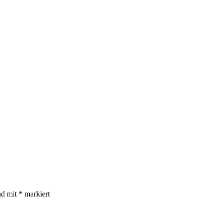
nd mit
*
markiert