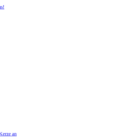
us!
 Kerze an