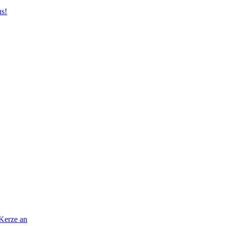
us!
 Kerze an