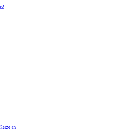
us!
 Kerze an