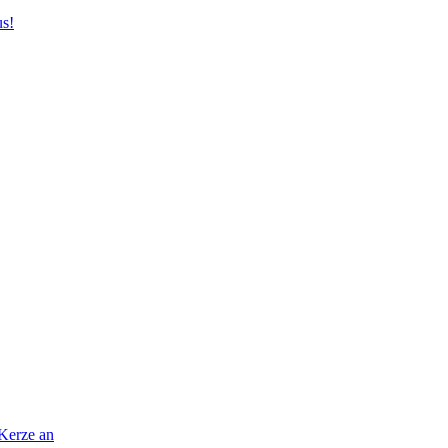
us!
 Kerze an