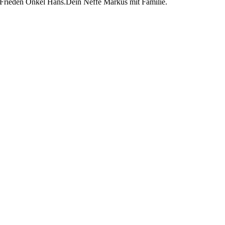
n Frieden Onkel Hans.Dein Neffe Markus mit Familie.