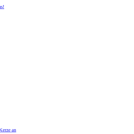
us!
 Kerze an