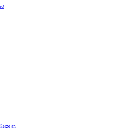
us!
 Kerze an