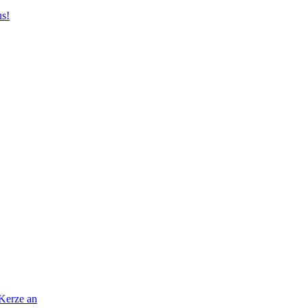
us!
 Kerze an