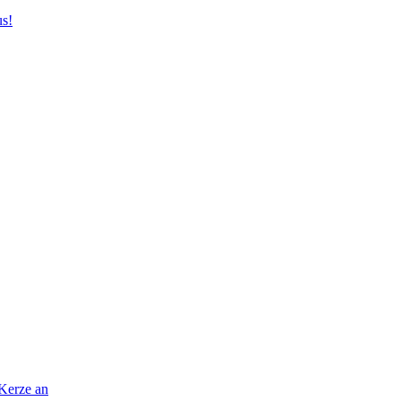
us!
 Kerze an