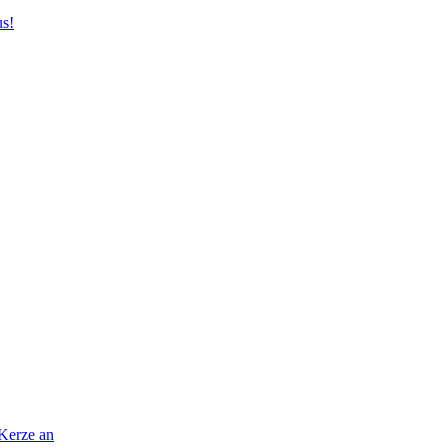
us!
 Kerze an