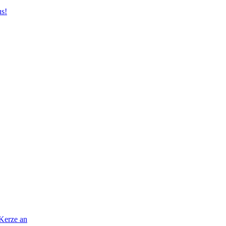
us!
 Kerze an