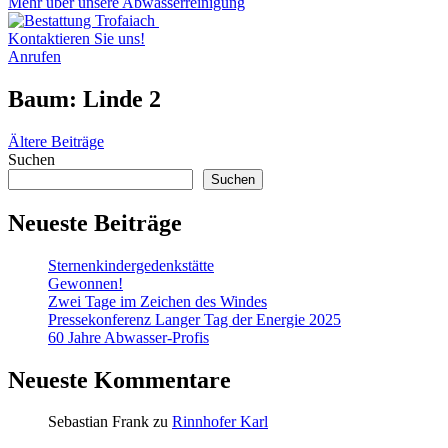
Mehr über unsere Abwasserreinigung
Kontaktieren Sie uns!
Anrufen
Baum:
Linde 2
Beitragsnavigation
Ältere Beiträge
Suchen
Suchen
Neueste Beiträge
Sternenkindergedenkstätte
Gewonnen!
Zwei Tage im Zeichen des Windes
Pressekonferenz Langer Tag der Energie 2025
60 Jahre Abwasser-Profis
Neueste Kommentare
Sebastian Frank
zu
Rinnhofer Karl