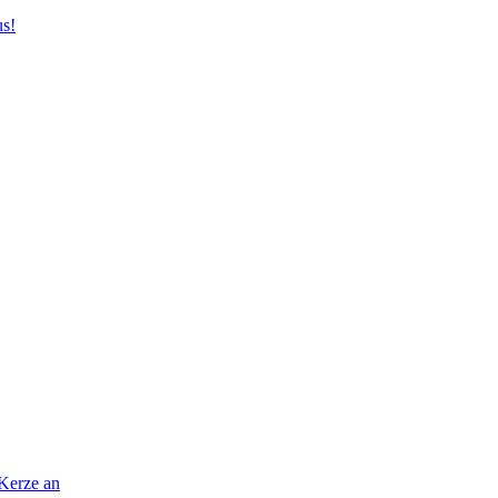
us!
 Kerze an