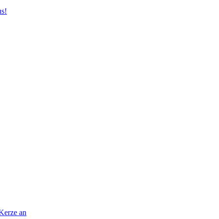
us!
 Kerze an