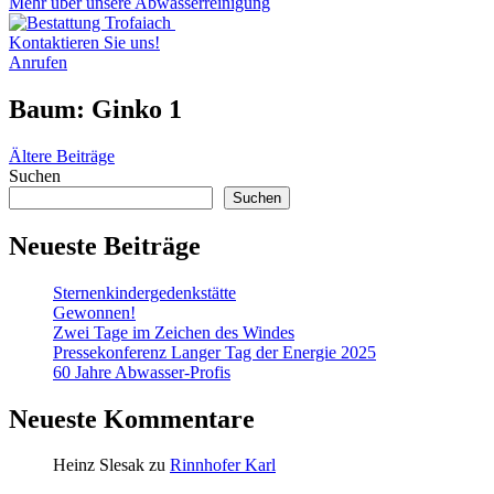
Mehr über unsere Abwasserreinigung
Kontaktieren Sie uns!
Anrufen
Baum:
Ginko 1
Beitragsnavigation
Ältere Beiträge
Suchen
Suchen
Neueste Beiträge
Sternenkindergedenkstätte
Gewonnen!
Zwei Tage im Zeichen des Windes
Pressekonferenz Langer Tag der Energie 2025
60 Jahre Abwasser-Profis
Neueste Kommentare
Heinz Slesak
zu
Rinnhofer Karl