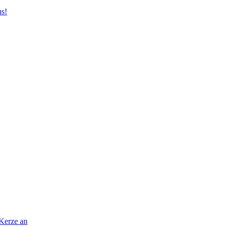
us!
 Kerze an